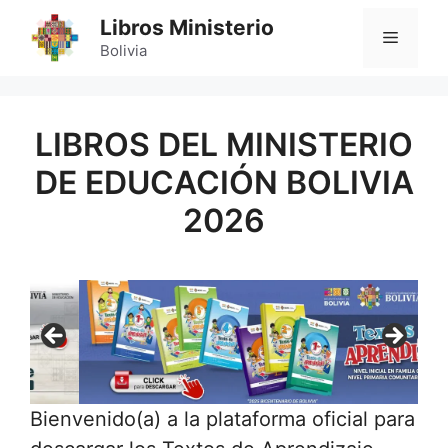
Saltar
Libros Ministerio
MENÚ
al
Bolivia
contenido
LIBROS DEL MINISTERIO
DE EDUCACIÓN BOLIVIA
2026
Bienvenido(a) a la plataforma oficial para